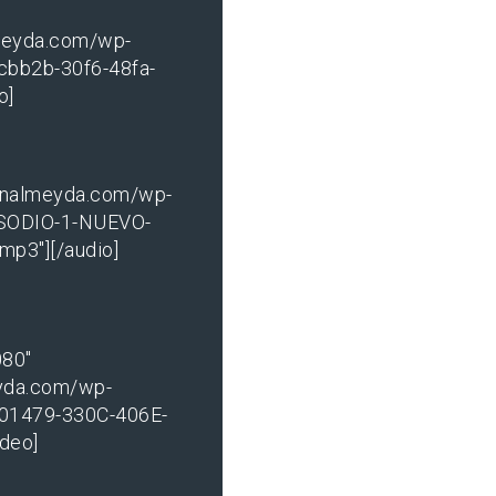
lmeyda.com/wp-
cbb2b-30f6-48fa-
o]
conalmeyda.com/wp-
ISODIO-1-NUEVO-
p3"][/audio]
080"
yda.com/wp-
401479-330C-406E-
deo]