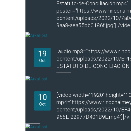
Estatuto-de-Conciliación.mp4"
poster="https://www.rincona
content/uploads/2022/10/7a0
9aa8-aea55bb0186f.jpg"][/vide
[audio mp3="https://www.rin
19
content/uploads/2022/10/EP
Oct
ESTATUTO-DE-CONCILIACIÓN.m
[video width="1920" height="1
10
mp4="https://www.rinconalme
Oct
content/uploads/2022/10/EF
956E-22977D401B9E.mp4"][/vi