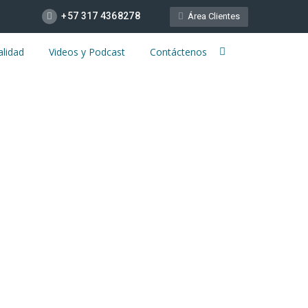
+57 317 4368278
Área Clientes
alidad
Videos y Podcast
Contáctenos