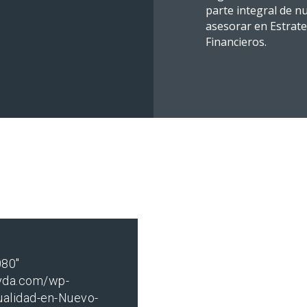
parte integral de n
asesorar en Estrat
Financieros.
080"
yda.com/wp-
ualidad-en-Nuevo-