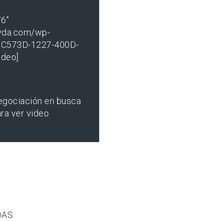
76"
yda.com/wp-
5C573D-1227-400D-
deo]
egociación en busca
ara ver video
DAS