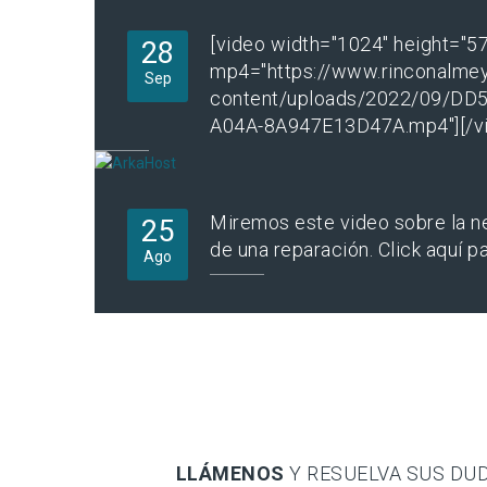
[video width="1024" height="5
28
mp4="https://www.rinconalme
Sep
content/uploads/2022/09/DD
A04A-8A947E13D47A.mp4"][/vi
Miremos este video sobre la n
25
de una reparación. Click aquí p
Ago
LLÁMENOS
Y RESUELVA SUS DU