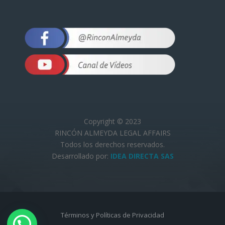
Copyright © 2023
RINCÓN ALMEYDA LEGAL AFFAIRS
Todos los derechos reservados.
Desarrollado por:
IDEA DIRECTA SAS
Términos y Políticas de Privacidad