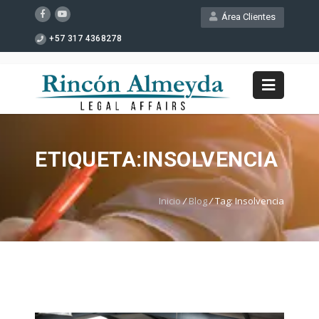
Área Clientes
+57 317 4368278
ETIQUETA:INSOLVENCIA
Inicio
/
Blog
/
Tag: Insolvencia