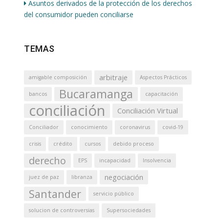
Asuntos derivados de la protección de los derechos
del consumidor pueden conciliarse
TEMAS
arbitraje
amigable composición
Aspectos Prácticos
Bucaramanga
bancos
capacitación
conciliación
Conciliación Virtual
Conciliador
conocimiento
coronavirus
covid-19
crisis
crédito
cursos
debido proceso
derecho
EPS
incapacidad
Insolvencia
negociación
juez de paz
libranza
Santander
servicio público
solucion de controversias
Supersociedades